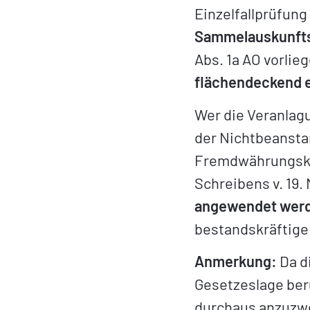
Einzelfallprüfun
Sammelauskunftse
Abs. 1a AO vorlie
flächendeckend e
Wer die Veranlagu
der Nichtbeansta
Fremdwährungskon
Schreibens v. 19.
angewendet werd
bestandskräftige
Anmerkung:
Da d
Gesetzeslage ber
durchaus anzuzwe