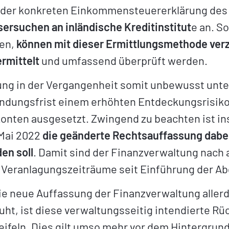
g der konkreten Einkommensteuererklärung des 
rsuchen an inländische Kreditinstitut
e an. S
gen,
können mit dieser Ermittlungsmethode ve
rmittelt
und umfassend überprüft werden.
ng in der Vergangenheit somit unbewusst unter
ndungsfrist einem erhöhten Entdeckungsrisiko 
ten ausgesetzt. Zwingend zu beachten ist in
 Mai 2022
die geänderte Rechtsauffassung dabei 
en soll
. Damit sind der Finanzverwaltung nach 
 Veranlagungszeiträume seit Einführung der Ab
ie neue Auffassung der Finanzverwaltung allerd
uht, ist diese verwaltungsseitig intendierte 
ifeln. Dies gilt umso mehr vor dem Hintergrund