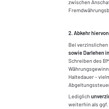
zwischen Anscha
Fremdwährungsbet
2. Abkehr hiervo
Bei verzinsliche
sowie Darlehen i
Schreiben des BMF
Währungsgewinne
Haltedauer – vie
Abgeltungssteuer, 
Lediglich
unverzi
weiterhin als ggf