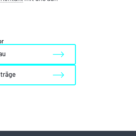
or
au
iträge