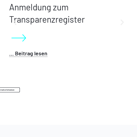
Anmeldung zum
Transparenzregister
… Beitrag lesen
…
imation fortsetzen
imation fortsetzen