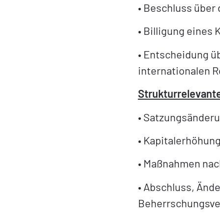
• Beschluss über
• Billigung eines
• Entscheidung ü
internationalen 
Strukturrelevan
• Satzungsänderu
• Kapitalerhöhung
• Maßnahmen na
• Abschluss, Änd
Beherrschungsvert