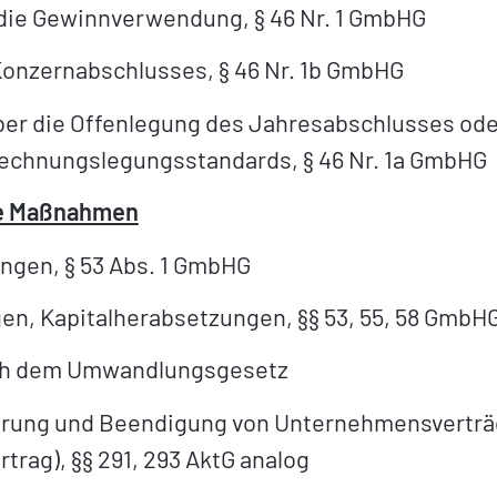
 die Gewinnverwendung, § 46 Nr. 1 GmbHG
 Konzernabschlusses, § 46 Nr. 1b GmbHG
ber die Offenlegung des Jahresabschlusses oder
Rechnungslegungsstandards, § 46 Nr. 1a GmbHG
te Maßnahmen
ngen, § 53 Abs. 1 GmbHG
en, Kapitalherabsetzungen, §§ 53, 55, 58 GmbH
ch dem Umwandlungsgesetz
erung und Beendigung von Unternehmensverträ
rag), §§ 291, 293 AktG analog