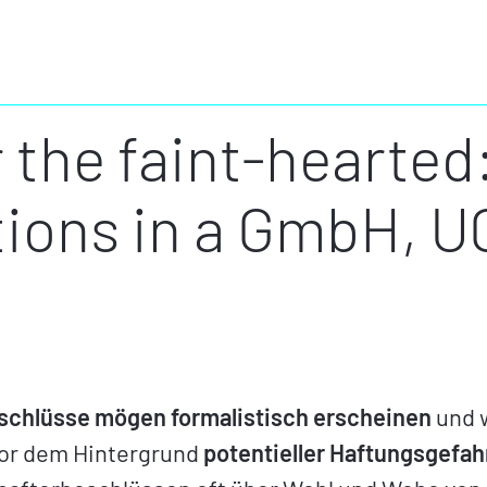
r the faint-hearted
tions in a GmbH, 
schlüsse mögen formalistisch erscheinen
und w
vor dem Hintergrund
potentieller Haftungsgefah