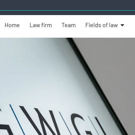
Home
Law firm
Team
Fields of law